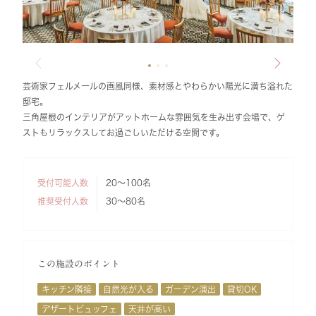
芸術家フェルメールの画風同様、素材感とやわらかい陽光に満ち溢れた
邸宅。
三角屋根のインテリアがアットホームな雰囲気を生み出す会場で、ゲ
ストもリラックスしてお過ごしいただける空間です。
受付可能人数
20～100名
推奨受付人数
30～80名
この施設のポイント
キッチン隣接
自然光が入る
ガーデン演出
貸切OK
デザートビュッフェ
天井が高い