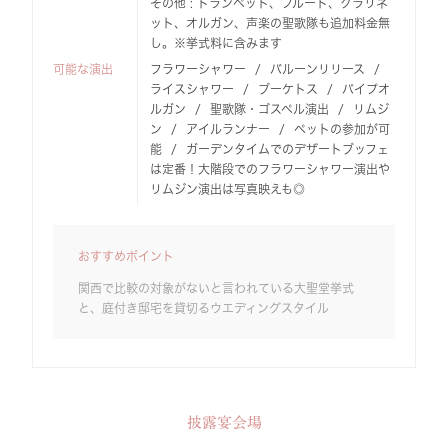
その他 : トランペット、フルート、クラリネ
ット、オルガン、声楽の聖歌隊も追加料金無
し。※挙式料に含みます
可能な演出
フラワーシャワー
バルーンリリース
ライスシャワー
ブーケトス
パイプオ
ルガン
聖歌隊・ゴスペル演出
リムジ
ン
アイルランナー
ペットの参加が可
能
ガーデンタイムでのデザートブッフェ
は定番！大階段でのフラワーシャワー演出や
リムジン演出は写真映えも◎
おすすめポイント
関西で比較の対象がないと言われている大聖堂挙式
と、庭付き邸宅を貸切るウエディングスタイル
披露宴会場