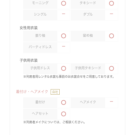
モーニング
タキシード
シングル
ダブル
女性用衣装
振り袖
留め袖
パーティドレス
子供用衣装
子供用ドレス
子供用タキシード
※列席者用レンタル衣裳も事前のお衣裳合せをご用意しております。
着付け・ヘアメイク
自社
着付け
ヘアメイク
ヘアセット
※列席者メイクについては、ご相談ください。