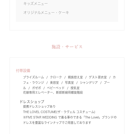
キッズメニュー
オリジナルメニュー・ケーキ
施設・サービス
付帯設備
ブライズルーム
クローク
親族控え室
ゲスト更衣室
カ
フェ・ラウンジ
美容室
写真室
シャンデリア
プー
ル
ガゼボ
ベビーベッド
授乳室
花嫁専用エレベーター、新郎新婦用螺旋階段
ドレスショップ
提携ドレスショップあり
THE LOVEL COSTUME(ザ・ラヴェル コスチューム)
※FIVE STAR WEDDING で着る事のできる「The Lovel」ブランドの
ドレスを豊富なラインナップでご用意しております