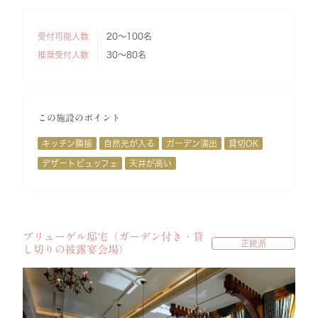
受付可能人数
20～100名
推奨受付人数
30～80名
この施設のポイント
キッチン隣接
自然光が入る
ガーデン演出
貸切OK
デザートビュッフェ
天井が高い
ブリューゲル邸宅（ガーデン付き・貸
正統派
し切りの披露宴会場）