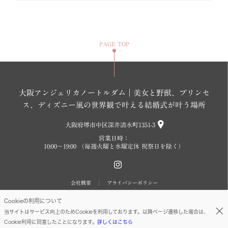
PAGE TOP
大阪アンジェリカノートルダム｜美女と野獣、プリンセ
ス、ディズニー風の世界観で叶える結婚式が叶う場所
大阪府堺市中区深井清水町1351-3
営業日時：
10:00～19:00 （毎週火曜と水曜定休 祝祭日を除く）
会社概要
プライバシーポリシー
Cookieの利用について
©FIVESTAR WEDDING. All Rights reserved.
当サイトはサービス向上のためCookieを利用しております。以降ページ遷移した場合は、
Cookie利用に同意したことになります。
詳しくはこちら