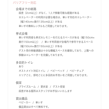
バリアフリー対応
会場までの経路
段差（2cm以上）がなく、1人で移動可能な経路がある
※エレベーターの利用が必要な場合は、車いす対応のエレベーター
（幅140cm×奥行135cm以上）がある
車いすの無料レンタルもご用意しております。
挙式会場
車いす利用者も挙式セレモニーを行えるスペースがある（幅150cm×
奥行150cm以上）
車いす利用者が会場内で参列できるスペース
（幅150cm×奥行150cm以上）がある
ゲスト用の移動通路は十分な横幅スペースを確保しており、上階への
移動はエレベーターを完備しております。
多目的トイレ
あり
オストメイト対応トイレ
ベビーベッド
ベビーチェア
エリアごと、邸宅ごとに多目的お手洗いをご用意しております。
個室
ブライズルーム
更衣室
ゲスト控室
段差がある個所はスタッフがお手伝いいたします
貸出備品
ベビーカー
車いす
備品貸出はすべて無料です。