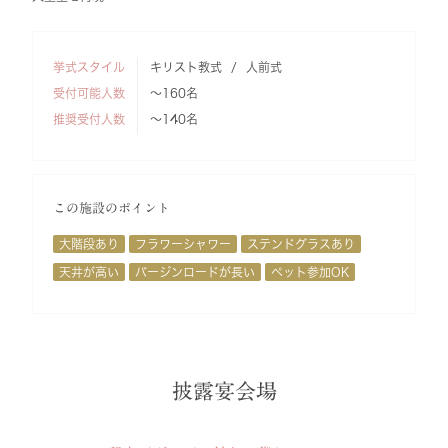
挙式スタイル
キリスト教式
人前式
受付可能人数
～160名
推奨受付人数
～140名
この施設のポイント
大階段あり
フラワーシャワー
ステンドグラスあり
天井が高い
バージンロードが長い
ペット参加OK
披露宴会場