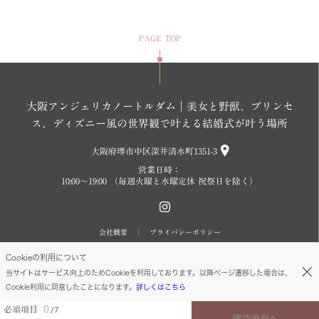
PAGE TOP
大阪アンジェリカノートルダム｜美女と野獣、プリンセ
ス、ディズニー風の世界観で叶える結婚式が叶う場所
大阪府堺市中区深井清水町1351-3
営業日時：
10:00～19:00 （毎週火曜と水曜定休 祝祭日を除く）
会社概要
プライバシーポリシー
Cookieの利用について
©FIVESTAR WEDDING. All Rights reserved.
当サイトはサービス向上のためCookieを利用しております。以降ページ遷移した場合は、
Cookie利用に同意したことになります。
詳しくはこちら
必須項目
0
7
確認画面へ